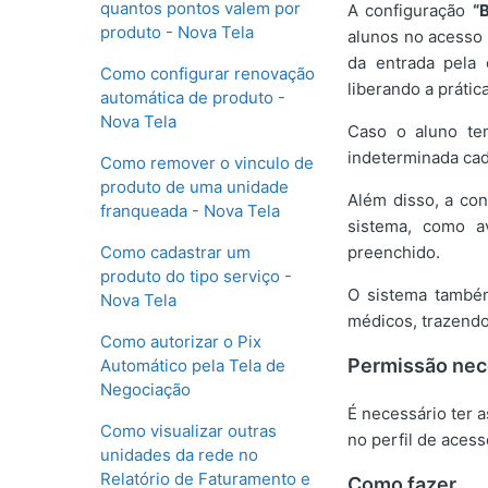
quantos pontos valem por
A configuração
“
produto - Nova Tela
alunos no acesso 
da entrada pela 
Como configurar renovação
liberando a prática
automática de produto -
Nova Tela
Caso o aluno te
indeterminada cad
Como remover o vinculo de
produto de uma unidade
Além disso, a con
franqueada - Nova Tela
sistema, como a
Como cadastrar um
preenchido.
produto do tipo serviço -
O sistema também
Nova Tela
médicos, trazendo
Como autorizar o Pix
Permissão nec
Automático pela Tela de
Negociação
É necessário ter 
Como visualizar outras
no perfil de aces
unidades da rede no
Relatório de Faturamento e
Como fazer