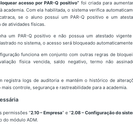
Bloquear acesso por PAR-Q positivo”
foi criada para aumenta
à academia. Com ela habilitada, o sistema verifica automatic
catraca, se o aluno possui um PAR-Q positivo e um atest
 de atividades físicas.
nha um PAR-Q positivo e não possua um atestado vigente
astrado no sistema, o acesso será bloqueado automaticamente
figuração funciona em conjunto com outras regras de bloquei
valiação física vencida, saldo negativo, termo não assin
 registra logs de auditoria e mantém o histórico de alteraç
 mais controle, segurança e rastreabilidade para a academia.
essária
as permissões “
2.10 – Empresa
” e “
2.08 – Configuração do sist
so do módulo ADM.