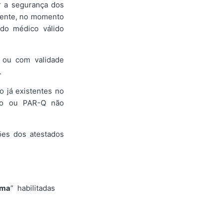
r a segurança dos
amente, no momento
ado médico válido
 ou com validade
.
o já existentes no
ado ou PAR-Q não
ões dos atestados
ema
“ habilitadas